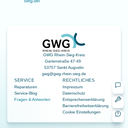
sieg.de/
GWG Rhein-Sieg-Kreis
Gartenstraße 47-49
53757 Sankt Augustin
gwg@gwg-rhein-sieg.de
SERVICE
RECHTLICHES
Reparaturen
Impressum
KONT
Service-Blog
Datenschutz
Fragen & Antworten
Entsprechenserklärung
REPA
Barrierefreiheitserklärung
Cookie Einstellungen
FAQ