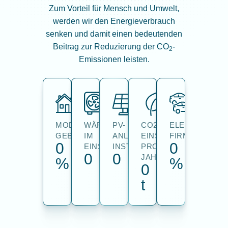
Zum Vorteil für Mensch und Umwelt,
werden wir den Energieverbrauch
senken und damit einen bedeutenden
Beitrag zur Reduzierung der CO
-
2
Emissionen leisten.
MODERNISIERTE
WÄRMEPUMPEN
PV-
CO2-
ELEKTRISCHE
GEBÄUDE
IM
ANLAGEN
EINSPARUNG
FIRMENFAHR
0
0
EINSATZ
INSTALLIERT
PRO
0
0
JAHR
%
%
0
t