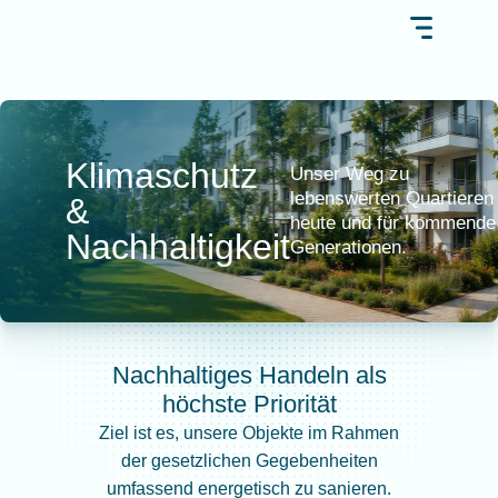
Klimaschutz
Unser Weg zu
lebenswerten Quartieren
&
heute und für kommende
Nachhaltigkeit
Generationen.
Nachhaltiges Handeln als
höchste Priorität
Ziel ist es, unsere Objekte im Rahmen
der gesetzlichen Gegebenheiten
umfassend energetisch zu sanieren.